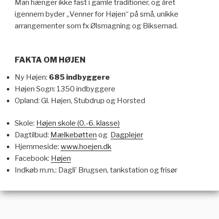
Man hænger ikke fast i gamle traditioner, og året
igennem byder „Venner for Højen“ på små, unikke
arrangementer som fx Ølsmagning og Biksemad.
FAKTA OM HØJEN
Ny Højen:
685 indbyggere
Højen Sogn: 1350 indbyggere
Opland: Gl. Højen, Stubdrup og Horsted
Skole:
Højen skole (0.-6. klasse)
Dagtilbud:
Mælkebøtten
og
Dagplejer
Hjemmeside:
www.hoejen.d
k
Facebook:
Højen
Indkøb m.m.: Dagli’ Brugsen, tankstation og frisør