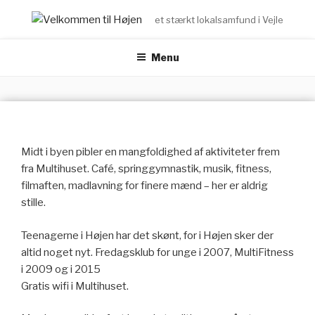
Videre
et stærkt lokalsamfund i Vejle
til
indhold
Menu
Midt i byen pibler en mangfoldighed af aktiviteter frem
fra Multihuset. Café, springgymnastik, musik, fitness,
filmaften, madlavning for finere mænd – her er aldrig
stille.
Teenagerne i Højen har det skønt, for i Højen sker der
altid noget nyt. Fredagsklub for unge i 2007, MultiFitness
i 2009 og i 2015
Gratis wifi i Multihuset.